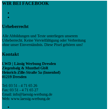
WIR BEI FACEBOOK
Facebook
Instagram
Urheberrecht
Alle Abbildungen und Texte unterliegen unserem
Urheberrecht. Keine Vervielfältigung oder Verbreitung
ohne unser Einverständnis. Diese Pixel gehören uns!
Kontakt
LWD | Lässig Werbung Dresden
Ziegenbalg & Munthel GbR
Heinrich-Zille-Straße 5a (Innenhof)
01219 Dresden
Tel: 03 51 - 4 71 65 26
Fax: 03 51 - 4 71 65 27
Email: info@laessig-werbung.de
Web: www.laessig-werbung.de
Home