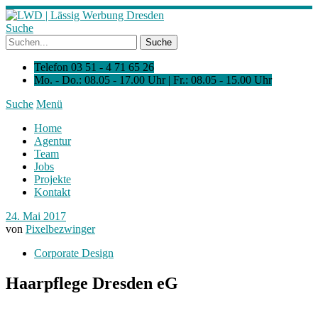
Suche
Telefon 03 51 - 4 71 65 26
Mo. - Do.: 08.05 - 17.00 Uhr | Fr.: 08.05 - 15.00 Uhr
Suche
Menü
Home
Agentur
Team
Jobs
Projekte
Kontakt
24. Mai 2017
von
Pixelbezwinger
Corporate Design
Haarpflege Dresden eG