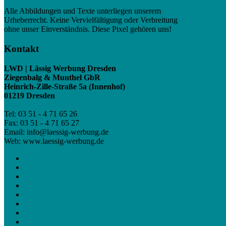
Alle Abbildungen und Texte unterliegen unserem
Urheberrecht. Keine Vervielfältigung oder Verbreitung
ohne unser Einverständnis. Diese Pixel gehören uns!
Kontakt
LWD | Lässig Werbung Dresden
Ziegenbalg & Munthel GbR
Heinrich-Zille-Straße 5a (Innenhof)
01219 Dresden
Tel: 03 51 - 4 71 65 26
Fax: 03 51 - 4 71 65 27
Email: info@laessig-werbung.de
Web: www.laessig-werbung.de
Home
Agentur
Team
Jobs
Kontakt
AGB
Impressum
Datenschutzerklärung