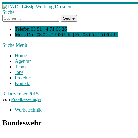
Suche
Telefon 03 51 - 4 71 65 26
Mo. - Do.: 08.05 - 17.00 Uhr | Fr.: 08.05 - 15.00 Uhr
Suche
Menü
Home
Agentur
Team
Jobs
Projekte
Kontakt
3. Dezember 2015
von
Pixelbezwinger
Werbetechnik
Bundeswehr